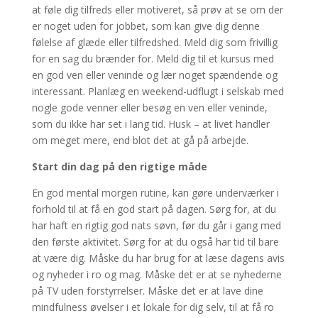
at føle dig tilfreds eller motiveret, så prøv at se om der
er noget uden for jobbet, som kan give dig denne
følelse af glæde eller tilfredshed. Meld dig som frivillig
for en sag du brænder for. Meld dig til et kursus med
en god ven eller veninde og lær noget spændende og
interessant. Planlæg en weekend-udflugt i selskab med
nogle gode venner eller besøg en ven eller veninde,
som du ikke har set i lang tid. Husk – at livet handler
om meget mere, end blot det at gå på arbejde.
Start din dag på den rigtige måde
En god mental morgen rutine, kan gøre underværker i
forhold til at få en god start på dagen. Sørg for, at du
har haft en rigtig god nats søvn, før du går i gang med
den første aktivitet. Sørg for at du også har tid til bare
at være dig. Måske du har brug for at læse dagens avis
og nyheder i ro og mag. Måske det er at se nyhederne
på TV uden forstyrrelser. Måske det er at lave dine
mindfulness øvelser i et lokale for dig selv, til at få ro