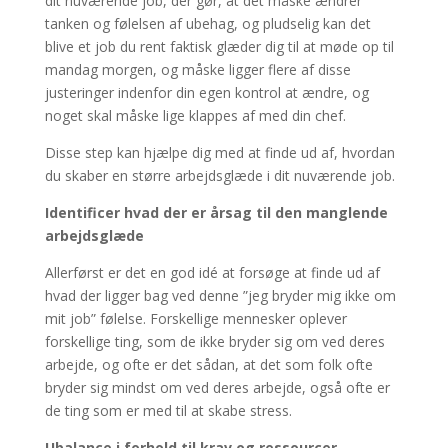
dit nuværende job, der gør, at det måske ændrer
tanken og følelsen af ubehag, og pludselig kan det
blive et job du rent faktisk glæder dig til at møde op til
mandag morgen, og måske ligger flere af disse
justeringer indenfor din egen kontrol at ændre, og
noget skal måske lige klappes af med din chef.
Disse step kan hjælpe dig med at finde ud af, hvordan
du skaber en større arbejdsglæde i dit nuværende job.
Identificer hvad der er årsag til den manglende
arbejdsglæde
Allerførst er det en god idé at forsøge at finde ud af
hvad der ligger bag ved denne ”jeg bryder mig ikke om
mit job” følelse. Forskellige mennesker oplever
forskellige ting, som de ikke bryder sig om ved deres
arbejde, og ofte er det sådan, at det som folk ofte
bryder sig mindst om ved deres arbejde, også ofte er
de ting som er med til at skabe stress.
Ubalance i forhold til krav og ressourcer