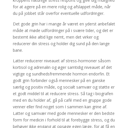
kroppens naturlige stress respons og give dig mulighed
for at agere på en mere rolig og afslappet måde, når
du på jobbet står overfor eventuelle udfordringer.
Det gode grin har i mange år været en yderst anbefalet
måde at møde udfordringer på i svære tider, og det er
bestemt ikke altid lige nemt, men det virker og
reducerer din stress og holder dig sund på den lange
bane.
Latter reducerer niveauet af stress-hormoner såsom
kortisol og adrenalin og øger samtidig niveauet af det
vigtige og sundhedsfremmende hormon endorfin. Et
godt grin forbinder også mennesker på en ganske
særlig og positiv måde, og socialt samvær og støtte er
et godt middel til at reducere stress. Så tag i biografen
med en du holder af, gå på café med en gruppe gode
venner eller find noget som I sammen kan grine af.
Latter og samvær med gode mennesker er den bedste
form for medicin i forhold til at forebygge stress, og du
behøver ikke engang at opsøge egen læge, for at få en