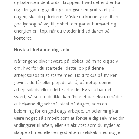
og balance indenbords i kroppen. Hvad det end er for
dig, der gør dig godt og som giver en god start på
dagen, skal du prioritere. Måske du kunne lytte til en
god lydbog på vej til jobbet, der gør at humøret og
energien er i top, når du træder ind ad døren på
kontoret.
Husk at belønne dig selv
Når tingene bliver svære på jobbet, så mind dig selv
om, hvorfor du startede i dette job på denne
arbejdsplads til at starte med. Hold fokus på hvilken
gevinst du får eller plejede at få, på netop denne
arbejdsplads eller i dette arbejde. Hvis du har det
svært, så se om du ikke kan finde et par ekstra måder
at belønne dig selv på, sidst på dagen, som en
belønning for en god dags arbejde. En belønning kan
være noget så simpelt som at forkæle dig selv med din
yndlingsret til aften, eller en aktivitet som du nyder at
slappe af med eller en god aften i selskab med nogle